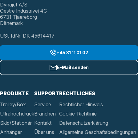
Dynajet A/S
Oestre Industrivej 4C
6731 Tjaereborg
Dänemark
USt-IdNr: DK 45614417
+45 31 11 01 02
E-Mail senden
PRODUKTE
SUPPORT
RECHTLICHES
Trolley/Box
Service
Rechtlicher Hinweis
Ultrahochdruck
Branchen
Cookie-Richtlinie
Skid/Stationär
Kontakt
Datenschutzerklärung
Anhänger
Über uns
Allgemeine Geschäftsbedingungen