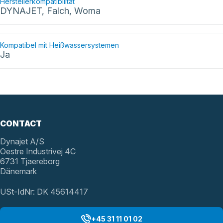
Herstellerkompatibilität
DYNAJET, Falch, Woma
Kompatibel mit Heißwassersystemen
Ja
CONTACT
Dynajet A/S
Oestre Industrivej 4C
6731 Tjaereborg
Dänemark
USt-IdNr: DK 45614417
+45 31 11 01 02