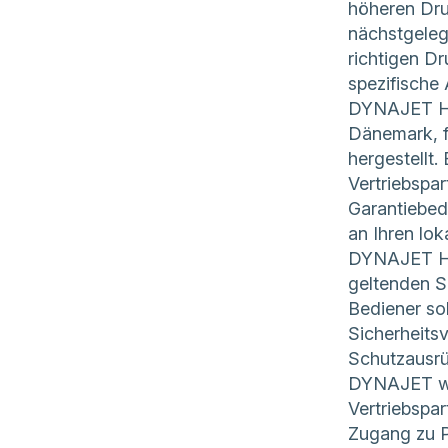
höheren Dru
nächstgeleg
richtigen D
spezifische
DYNAJET Ho
Dänemark, f
hergestellt.
Vertriebspar
Garantiebed
an Ihren lok
DYNAJET Ho
geltenden S
Bediener sol
Sicherheits
Schutzausr
DYNAJET wir
Vertriebspar
Zugang zu P