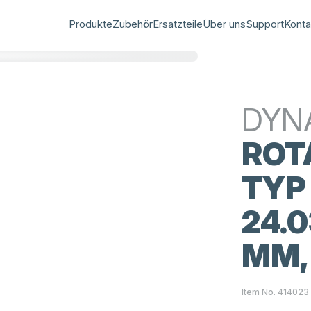
Produkte
Zubehör
Ersatzteile
Über uns
Support
Konta
DYN
ROT
TYP 
24.03
MM,
Item No. 414023