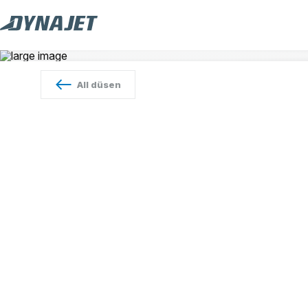
All
düsen