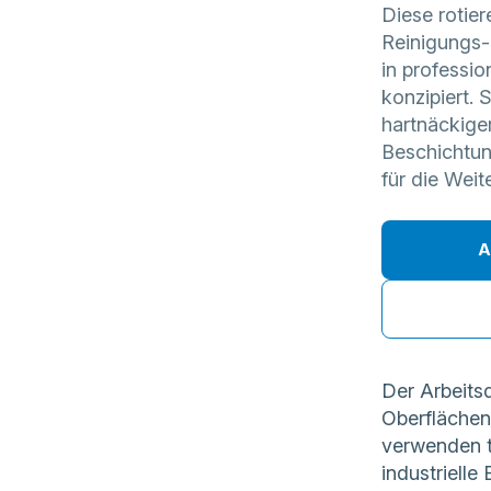
Diese rotier
Reinigungs-
in profess
konzipiert. 
hartnäckig
Beschichtung
für die Weit
A
Der Arbeits
Oberflächen
verwenden t
industriell