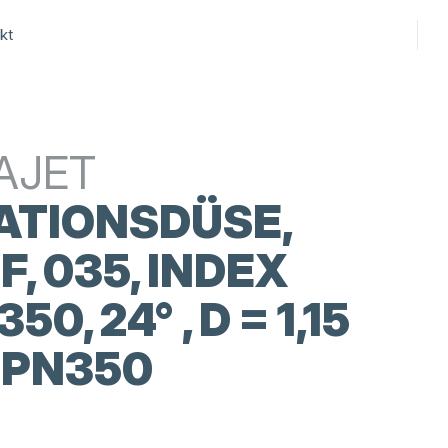
kt
AJET
ATIONSDÜSE,
F, 035, INDEX
50, 24° , D = 1,15
 PN350