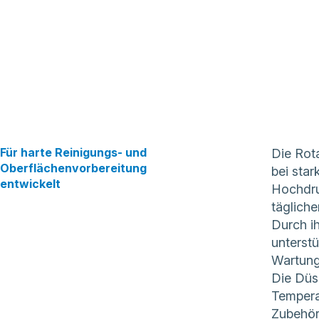
Für harte Reinigungs- und
Die Rota
Oberflächenvorbereitung
bei sta
entwickelt
Hochdru
tägliche
Durch ih
unterstü
Wartung
Die Düse
Temperat
Zubehör