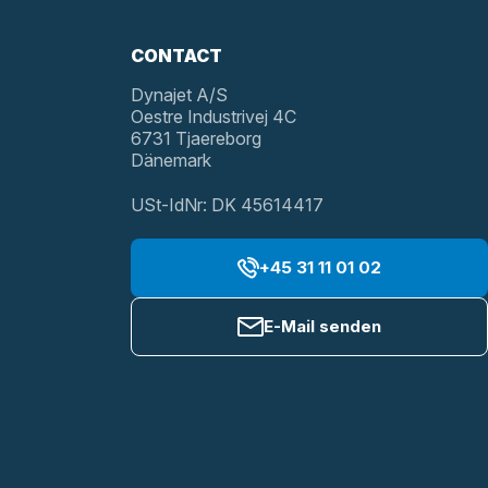
CONTACT
Dynajet A/S
Oestre Industrivej 4C
6731 Tjaereborg
Dänemark
USt-IdNr: DK 45614417
+45 31 11 01 02
E-Mail senden