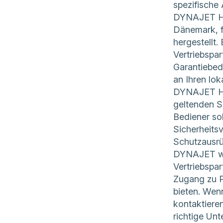
spezifische
DYNAJET Ho
Dänemark, f
hergestellt.
Vertriebspar
Garantiebed
an Ihren lok
DYNAJET Ho
geltenden S
Bediener sol
Sicherheits
Schutzausr
DYNAJET wir
Vertriebspar
Zugang zu P
bieten. Wenn
kontaktieren
richtige Unt