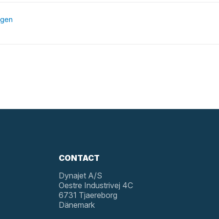
agen
CONTACT
Dynajet A/S
Oestre Industrivej 4C
6731 Tjaereborg
Dänemark