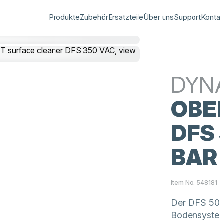
Produkte
Zubehör
Ersatzteile
Über uns
Support
Konta
DYN
OBE
DFS 
BAR
Item No. 548181
Der DFS 500
Bodensystem