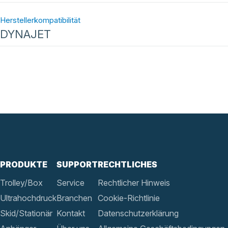
Herstellerkompatibilität
DYNAJET
PRODUKTE
SUPPORT
RECHTLICHES
Trolley/Box
Service
Rechtlicher Hinweis
Ultrahochdruck
Branchen
Cookie-Richtlinie
Skid/Stationär
Kontakt
Datenschutzerklärung