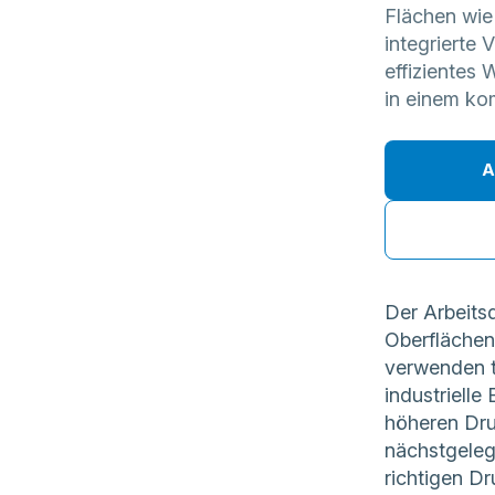
Flächen wie 
integrierte
effiziente
in einem ko
A
Der Arbeits
Oberflächen
verwenden t
industriell
höheren Dru
nächstgeleg
richtigen D