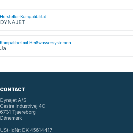
Hersteller-Kompatibilität
DYNAJET
Kompatibel mit Heißwassersystemen
Ja
CONTACT
Dynajet A/S
Oestre Industrivej 4C
6731 Tjaereborg
Dänemark
USt-IdNr: DK 45614417