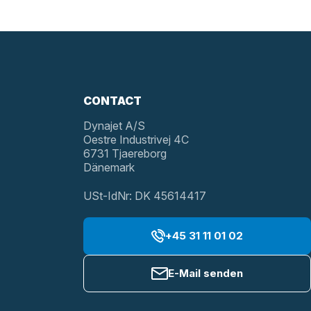
CONTACT
Dynajet A/S
Oestre Industrivej 4C
6731 Tjaereborg
Dänemark
USt-IdNr: DK 45614417
+45 31 11 01 02
E-Mail senden