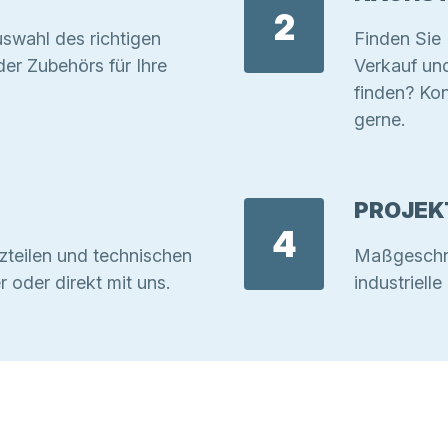
2
swahl des richtigen
Finden Sie 
r Zubehörs für Ihre
Verkauf un
finden? Kon
gerne.
PROJEK
4
zteilen und technischen
Maßgeschnei
r oder direkt mit uns.
industriell