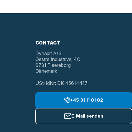
CONTACT
Dynajet A/S
Oestre Industrivej 4C
6731 Tjaereborg
Dänemark
USt-IdNr: DK 45614417
+45 31 11 01 02
E-Mail senden