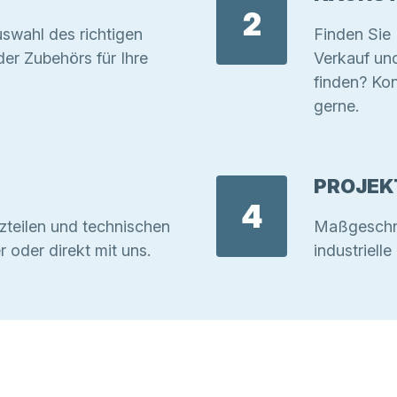
2
swahl des richtigen
Finden Sie 
r Zubehörs für Ihre
Verkauf un
finden? Kon
gerne.
PROJEK
4
zteilen und technischen
Maßgeschnei
r oder direkt mit uns.
industriell