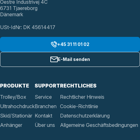
Oestre Industrivej 4C
6731 Tjaereborg
Dänemark
USt-IdNr: DK 45614417
+45 31 11 01 02
E-Mail senden
PRODUKTE
SUPPORT
RECHTLICHES
Trolley/Box
Service
Rechtlicher Hinweis
Ultrahochdruck
Branchen
Cookie-Richtlinie
Skid/Stationär
Kontakt
Datenschutzerklärung
Anhänger
Über uns
Allgemeine Geschäftsbedingungen