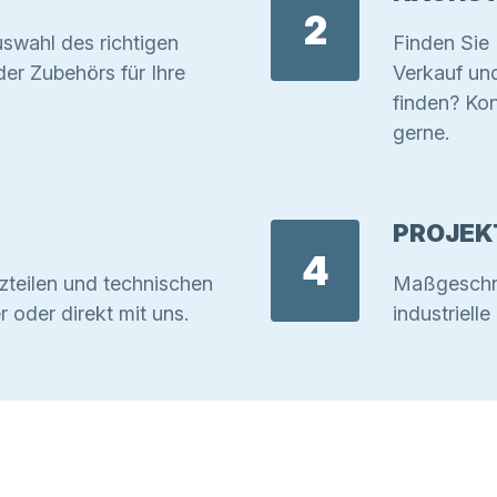
2
swahl des richtigen
Finden Sie 
r Zubehörs für Ihre
Verkauf un
finden? Kon
gerne.
PROJEK
4
zteilen und technischen
Maßgeschnei
r oder direkt mit uns.
industriell