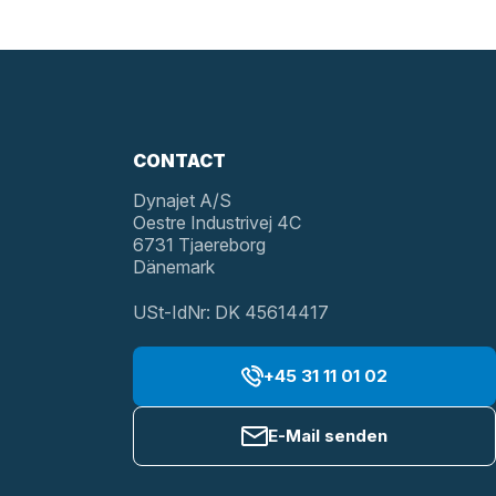
CONTACT
Dynajet A/S
Oestre Industrivej 4C
6731 Tjaereborg
Dänemark
USt-IdNr: DK 45614417
+45 31 11 01 02
E-Mail senden